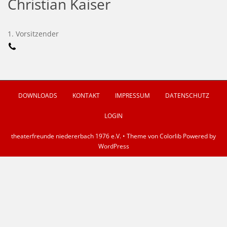
Christian Kaiser
1. Vorsitzender
DOWNLOADS
KONTAKT
IMPRESSUM
DATENSCHUTZ
LOGIN
theaterfreunde niedererbach 1976 e.V. • Theme von
Colorlib
Powered by
WordPress