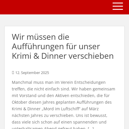
TOGG
S
k
i
p
t
Wir müssen die
o
m
Aufführungen für unser
a
Krimi & Dinner verschieben
i
n
c
12. September 2025
o
Manchmal muss man im Verein Entscheidungen
n
treffen, die nicht einfach sind. Wir haben gemeinsam
t
mit Vorstand und den Aktiven entschieden, die für
e
Oktober diesen Jahres geplanten Aufführungen des
n
Krimi & Dinner „Mord im Luftschiff“ auf März
t
nächsten Jahres zu verschieben. Uns ist bewusst,
dass viele sich schon auf einen spannenden und
unterhaltsamen Abend gefreut haben. […]