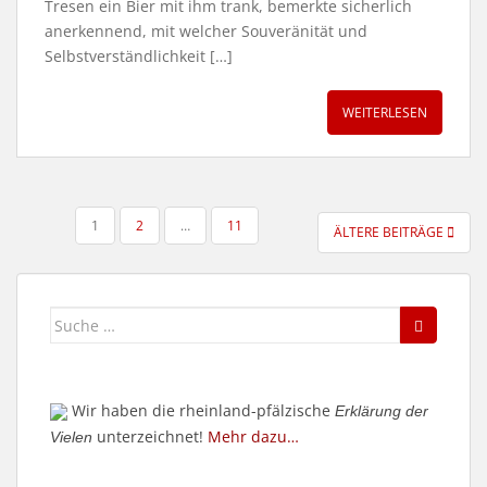
Tresen ein Bier mit ihm trank, bemerkte sicherlich
anerkennend, mit welcher Souveränität und
Selbstverständlichkeit […]
WEITERLESEN
SEITENNUMMERIERUNG
1
2
…
11
ÄLTERE BEITRÄGE
DER
BEITRÄGE
Suche
nach:
Wir haben die rheinland-pfälzische
Erklärung der
unterzeichnet!
Mehr dazu…
Vielen