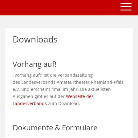
TOGG
S
k
i
p
t
Downloads
o
m
a
i
Vorhang auf!
n
c
„Vorhang auf!“ ist die Verbandszeitung
o
des Landesverbands Amateurtheater Rheinland-Pfalz
n
e.V. und erscheint 4mal im Jahr. Die aktuellsten
t
Ausgaben gibt es auf der
Webseite des
e
Landesverbands
zum Download.
n
t
Dokumente & Formulare