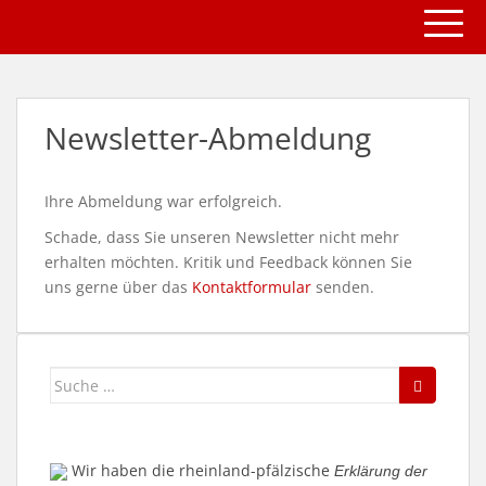
TOGG
S
k
i
p
t
Newsletter-Abmeldung
o
m
a
Ihre Abmeldung war erfolgreich.
i
n
Schade, dass Sie unseren Newsletter nicht mehr
c
erhalten möchten. Kritik und Feedback können Sie
o
uns gerne über das
Kontaktformular
senden.
n
t
e
Suche
n
nach:
t
Wir haben die rheinland-pfälzische
Erklärung der