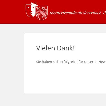
S
k
i
p
t
o
m
a
Vielen Dank!
i
n
c
Sie haben sich erfolgreich für unseren New
o
n
t
e
n
t