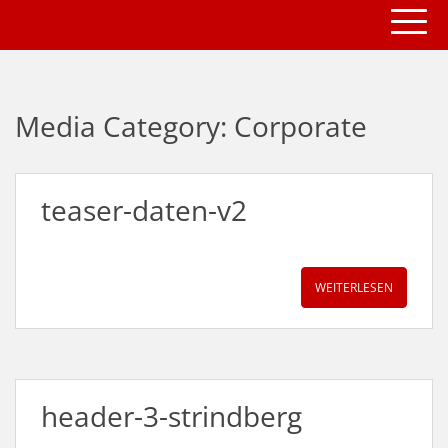
TOGG
S
k
i
p
t
Media Category:
Corporate
o
m
a
i
teaser-daten-v2
n
c
o
n
WEITERLESEN
t
e
n
t
header-3-strindberg