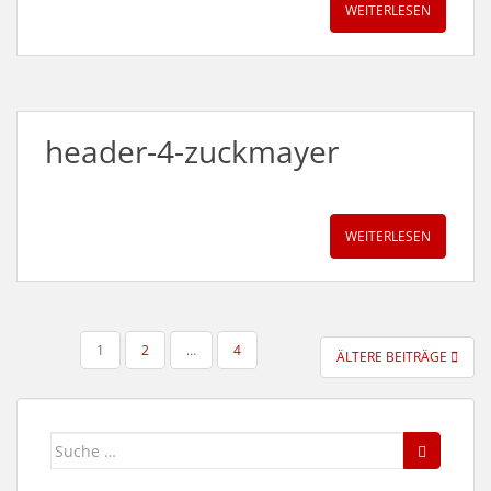
WEITERLESEN
header-4-zuckmayer
WEITERLESEN
SEITENNUMMERIERUNG
1
2
…
4
ÄLTERE BEITRÄGE
DER
BEITRÄGE
Suche
nach: