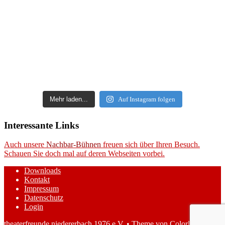
Mehr laden...
Auf Instagram folgen
Interessante Links
Auch unsere
Nachbar-Bühnen
freuen sich über Ihren Besuch.
Schauen Sie doch mal auf deren Webseiten vorbei.
Downloads
Kontakt
Impressum
Datenschutz
Login
theaterfreunde niedererbach 1976 e.V. • Theme von
Colorlib