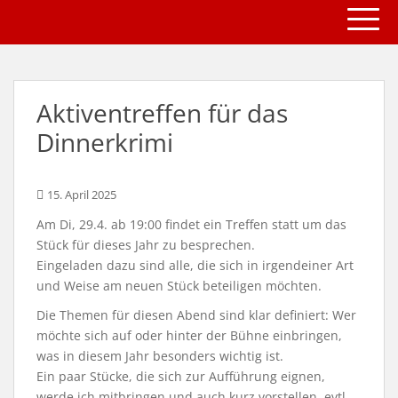
TOGG
S
k
i
p
t
Aktiventreffen für das
o
m
Dinnerkrimi
a
i
n
15. April 2025
c
Am Di, 29.4. ab 19:00 findet ein Treffen statt um das
o
Stück für dieses Jahr zu besprechen.
n
Eingeladen dazu sind alle, die sich in irgendeiner Art
t
und Weise am neuen Stück beteiligen möchten.
e
Die Themen für diesen Abend sind klar definiert: Wer
n
möchte sich auf oder hinter der Bühne einbringen,
t
was in diesem Jahr besonders wichtig ist.
Ein paar Stücke, die sich zur Aufführung eignen,
werde ich mitbringen und auch kurz vorstellen, evtl.