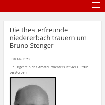
TOGG
S
k
i
p
t
Die theaterfreunde
o
m
niedererbach trauern um
a
Bruno Stenger
i
n
c
20. Mai 2023
o
Ein Urgestein des Amateurtheaters ist viel zu früh
n
verstorben
t
e
n
t