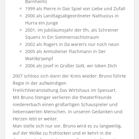
Barnhelm)
1999 als Pierre in
Das Spiel von Liebe und Zufall
2000 als Landtagsabgeordneter Nathusius in
Hurra ein Junge
2001, im Jubiläumsjahr der tfn, als Schreiner
Squenz in Ein
Sommernachtstraum
2002 als Rogers in
Da waren’s nur noch neun
2005 als Amtsdiener Flachmann in
Der
Wahlk(r)ampf
2006 als Josef in
Großer Gott, wir loben Dich
2007 schloss sich dann der Kreis wieder: Bruno führte
Regie in der aufwändigen
Freilichtveranstaltung
Das Wirtshaus im Spessart
.
Mit Bruno Stenger verlieren die
theaterfreunde
niedererbach
einen großartigen Schauspieler und
liebenswerten Menschen. In unseren Gedanken und
Herzen lebt er weiter.
Man stelle sich nur vor, Bruno wird es zu langweilig,
auf der Wolke zu frohlocken und er kehrt in die