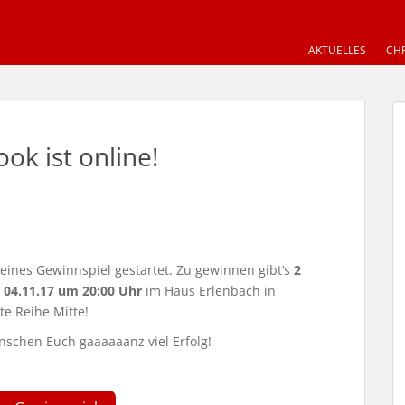
AKTUELLES
CHR
ok ist online!
leines Gewinnspiel gestartet. Zu gewinnen gibt’s
2
m 04.11.17 um 20:00 Uhr
im Haus Erlenbach in
e Reihe Mitte!
ünschen Euch gaaaaaanz viel Erfolg!