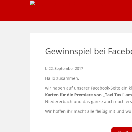
S
k
i
p
t
o
m
Gewinnspiel bei Facebo
a
i
n
22. September 2017
c
o
Hallo zusammen,
n
wir haben auf unserer Facebook-Seite ein k
t
Karten für die Premiere von „Taxi Taxi“ a
e
Niedererbach und das ganze auch noch erst
n
Wir hoffen ihr macht alle fleißig mit und w
t