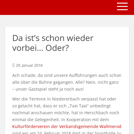
TOGG
S
k
i
p
t
Da ist’s schon wieder
o
m
vorbei… Oder?
a
i
n
29. Januar 2018
c
Ach schade, da sind unsere Aufführungen auch schon
o
alle über die Bühne gegangen. Alle? Nein, nicht ganz
n
– unser Gastspiel steht ja noch aus!
t
Wer die Termine in Niedererbach verpasst hat oder
e
so gelacht hat, dass er sich „Taxi Taxi“ unbedingt
n
nochmal anschauen möchte, hat in Herschbach noch
t
einmal die Gelegenheit. In Kooperation mit dem
Kulturförderverein der Verbandsgemeinde Wallmerod
sind wir am 24. Februar 2018 dort in der Sporthalle zu