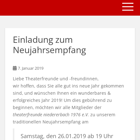
TOGG
S
k
i
p
t
Einladung zum
o
m
Neujahrsempfang
a
i
n
7. Januar 2019
c
Liebe Theaterfreunde und -freundinnen,
o
wir hoffen, dass Sie alle gut ins neue Jahr gekommen
n
sind, und wünschen Ihnen ein wunderbares &
t
erfolgreiches Jahr 2019! Um dies gebührend zu
e
beginnen, möchten wir alle Mitglieder der
n
theaterfreunde niedererbach 1976 e.V.
zu unserem
t
traditionellen Neujahrsempfang am
Samstag, den 26.01.2019 ab 19 Uhr