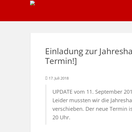
S
k
i
p
t
o
m
Einladung zur Jahres
a
i
Termin!]
n
c
o
17. Juli 2018
n
UPDATE vom 11. September 20
t
e
Leider mussten wir die Jahres
n
verschieben. Der neue Termin is
t
20 Uhr.