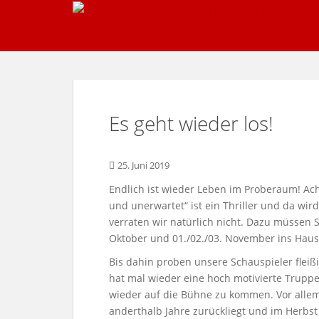
S
k
i
p
t
o
m
Es geht wieder los!
a
i
n
25. Juni 2019
c
o
Endlich ist wieder Leben im Proberaum! Ach
n
und unerwartet“ ist ein Thriller und da wir
t
verraten wir natürlich nicht. Dazu müssen 
e
Oktober und 01./02./03. November ins Hau
n
Bis dahin proben unsere Schauspieler fleiß
t
hat mal wieder eine hoch motivierte Trupp
wieder auf die Bühne zu kommen. Vor allem, 
anderthalb Jahre zurückliegt und im Herbst 