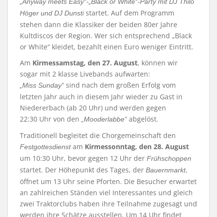
„Anyway meets Easy“-„Black or White“-Party mit DJ Thilo
startet. Auf dem Programm
Höger und DJ Dunsti
stehen dann die Klassiker der beiden 80er Jahre
Kultdiscos der Region. Wer sich entsprechend „Black
or White“ kleidet, bezahlt einen Euro weniger Eintritt.
Am
Kirmessamstag, den 27. August
, können wir
sogar mit 2 klasse Livebands aufwarten:
sind nach dem großen Erfolg vom
„Miss Sunday“
letzten Jahr auch in diesem Jahr wieder zu Gast in
Niedererbach (ab 20 Uhr) und werden gegen
22:30 Uhr von den
abgelöst.
„Mooderlabbe“
Traditionell begleitet die Chorgemeinschaft den
am
Kirmessonntag, den 28. August
Festgottesdienst
um 10:30 Uhr, bevor gegen 12 Uhr der
Frühschoppen
startet. Der Höhepunkt des Tages, der
,
Bauernmarkt
öffnet um 13 Uhr seine Pforten. Die Besucher erwartet
an zahlreichen Ständen viel Interessantes und gleich
zwei Traktorclubs haben ihre Teilnahme zugesagt und
werden ihre Schätze ausstellen. Um 14 Uhr findet