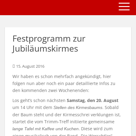
TOGG
S
k
i
p
t
Festprogramm zur
o
m
Jubiläumskirmes
a
i
n
15. August 2016
c
Wir haben es schon mehrfach angekündigt, hier
o
folgen nun aber noch ein paar detaillierte Infos zu
n
den kommenden zwei Wochenenden:
t
Los geht’s schon nächsten
Samstag, den 20. August
e
um 14 Uhr mit dem
. Sobald
n
Stellen des Kirmesbaums
der Baum steht und der Kirmesschrei verklungen ist,
t
startet die vom Trimm-Treff initiierte gemeinsame
. Diese wird zum
lange Tafel mit Kaffee und Kuchen
einen musikalisch von der Band „Die Worschtler“