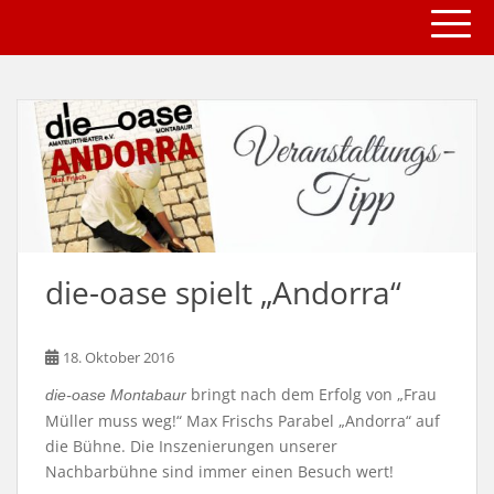
TOGG
S
k
i
p
t
o
m
a
i
n
c
die-oase spielt „Andorra“
o
n
t
18. Oktober 2016
e
n
bringt nach dem Erfolg von „Frau
die-oase Montabaur
t
Müller muss weg!“ Max Frischs Parabel „Andorra“ auf
die Bühne. Die Inszenierungen unserer
Nachbarbühne sind immer einen Besuch wert!