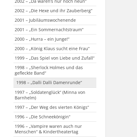
2013 – „Der Seelenbrecher“
2002 – „Da waren’s nur noch neun“
2012 – „Der Hexenschuss“
2002 – „Die Hexe und ihr Zauberberg“
2011 – „Außer Kontrolle“
2001 – Jubiläumswochenende
2010 – „Das Zauberkissen“
2001 – „Ein Sommernachtstraum“
2009 – „Das Wirtshaus im Spessart“
2000 – „Hurra – ein Junge!“
2009 – „Die Weihnachsmann-Falle“
2000 – „König Klaus sucht eine Frau“
2008 – „Ein Inspektor kommt“
1999 – „Das Spiel von Liebe und Zufall“
2007 – Passionsspiel
1998 – „Sherlock Holmes und das
gefleckte Band“
2007 – „Die Perle Anna“
1998 – „Dalli Dalli Damenrunde“
2006 – „Großer Gott, wir loben Dich“
1997 – „Soldatenglück“ (Minna von
Barnhelm)
1997 – „Der Weg des vierten Königs“
1996 – „Die Schneekönigin“
1996 – „Vampire waren auch nur
Menschen“ & Kindertheatertag