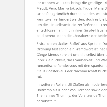
ihr trennen will. Dies bringt die gesellige T
Meudt; Vera: Marika Jokisch; Trude: Maria B
Ortseifen) gründlich durcheinander, weil si
kann zwar verhindert werden, doch es bleib
um die – in Selbstmitleid zerfließende – Fre
entschlossen an, mit in ihren Single-Hausha
bald bereut, denn die Charaktere der beide
Elvira, deren „kaltes Buffet“ aus Sprite in
Ordnung fast schon ein Fremdwort ist, hat 
Gänge-Menus serviert und die selbst über U
ihrer Kleinlichkeit, dass Sauberkeit und W
romantische Rendezvous mit den spanischen
Claus Coester) aus der Nachbarschaft buchst
rot.
In weiteren Rollen: Uli Claßen als moderie
Holtkamp als Kinder von Florence sowie der
Ehemannes Thommy: der Vorsitzende Thomas
herausstellt.