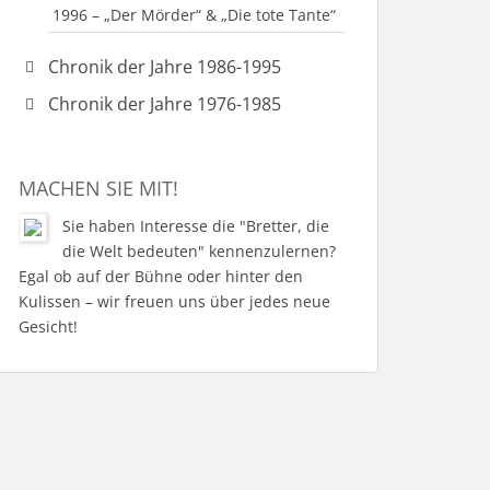
1996 – „Der Mörder“ & „Die tote Tante“
Chronik der Jahre 1986-1995
1995 – „Der Neurosenkavalier“
Chronik der Jahre 1976-1985
1995 – Jahr des Umbruchs
1984 – „Brave Diebe“ & „Hier sind sie
richtig“
1995 – „Öffnet ihm und lass ihn ein“
MACHEN SIE MIT!
1983 – „Unser Dorf spielt Fußball“
1994 – „Der fröhliche Weinberg“
1981 – „Barfuß im Park“
Sie haben Interesse die "Bretter, die
1993 – „Schweig, Bub!“
die Welt bedeuten" kennenzulernen?
1980 – „Boeing-Boeing“
1993 – „Lauf doch nicht immer weg“
Egal ob auf der Bühne oder hinter den
1979 – „Sturm über dem Gipfel“ &
Kulissen – wir freuen uns über jedes neue
1992 – „Der kleine Muck“
„Schule gestern – Schule morgen“
Gesicht!
1992 – „Der Engel, der immer zu spät
1978-1979 – Fastnachtsaktivitäten
kam“
1978 – „Wahrheit, Liebe, Kraft und
1991 – „Ein Sommenachtstraum“
Tempo“ & „Meine Frau ist
gleichberechtigt“
1990 – „Gefährliche Kurven“
1978-2000 – Intensive Nachwuchsarbeit
1989 – „Der Mann, der sich nicht traut“
1977 – Die ersten Aufführungen