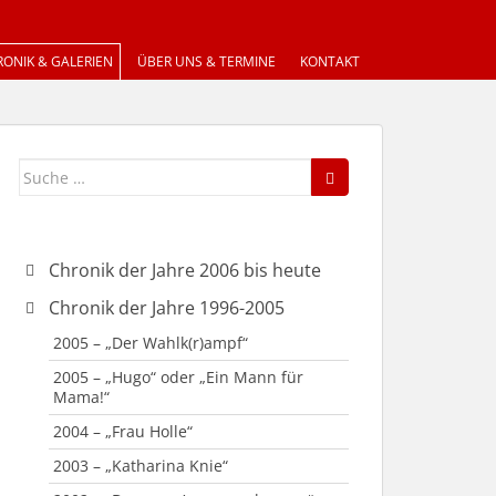
ONIK & GALERIEN
ÜBER UNS & TERMINE
KONTAKT
Suche
nach:
Chronik der Jahre 2006 bis heute
2019 – „Plötzlich und unerwartet“
Chronik der Jahre 1996-2005
2018 – “Taxi Taxi”
2005 – „Der Wahlk(r)ampf“
2015 – „Reloaded – Die
2005 – „Hugo“ oder „Ein Mann für
Weihnachtsgeschichte“
Mama!“
2015 – „Vier scharfe Richterinnen“
2004 – „Frau Holle“
2014 – „Funny Money“
2003 – „Katharina Knie“