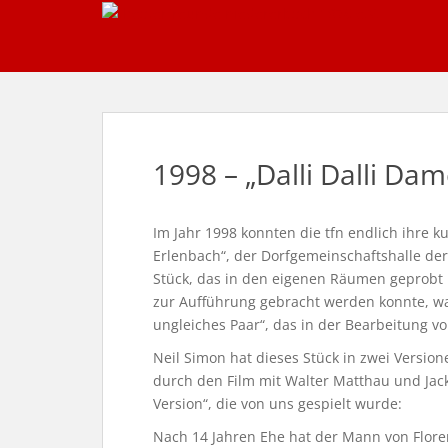
S
k
i
p
t
o
m
1998 – „Dalli Dalli Da
a
i
n
Im Jahr 1998 konnten die tfn endlich ihre k
c
Erlenbach“, der Dorfgemeinschaftshalle de
o
Stück, das in den eigenen Räumen geprobt 
n
zur Aufführung gebracht werden konnte, w
t
ungleiches Paar“, das in der Bearbeitung v
e
n
Neil Simon hat dieses Stück in zwei Versio
t
durch den Film mit Walter Matthau und Ja
Version“, die von uns gespielt wurde:
Nach 14 Jahren Ehe hat der Mann von Florenc