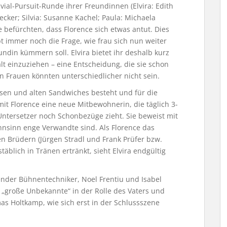
rivial-Pursuit-Runde ihrer Freundinnen (Elvira: Edith
ecker; Silvia: Susanne Kachel; Paula: Michaela
e befürchten, dass Florence sich etwas antut. Dies
t immer noch die Frage, wie frau sich nun weiter
undin kümmern soll. Elvira bietet ihr deshalb kurz
lt einzuziehen – eine Entscheidung, die sie schon
n Frauen könnten unterschiedlicher nicht sein.
 Dosen und alten Sandwiches besteht und für die
mit Florence eine neue Mitbewohnerin, die täglich 3-
ntersetzer noch Schonbezüge zieht. Sie beweist mit
ahnsinn enge Verwandte sind. Als Florence das
 Brüdern (Jürgen Stradl und Frank Prüfer bzw.
äblich in Tränen ertränkt, sieht Elvira endgültig
render Bühnentechniker, Noel Frentiu und Isabel
 „große Unbekannte“ in der Rolle des Vaters und
 Holtkamp, wie sich erst in der Schlussszene