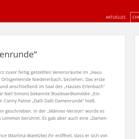
AKTUELLES
CHR
menrunde“
urz zuvor fertig gestellten Vereinsräume im „Haus
r Ortsgemeinde Niedererbach, beziehen. Das erste
und anschließend im Saal des „Hauses Erlenbach“
ar Neil Simons bekannte Boulevardkomödie „Ein
on Conny Palme „Dalli Dalli Damenrunde“ hieß.
nen geschrieben. In der „Männer-Version“ wurde es
ck Lemmon berühmt. Es gab aber auch eine „Damen-
e (Martina Waletzke) ihr eröffnet, dass er sich von