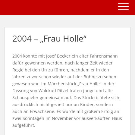
TOGG
S
k
i
p
t
2004 – „Frau Holle“
o
m
a
2004 konnte mit Josef Becker ein alter Fahrensmann
i
dafür gewonnen werden, nach langer Zeit wieder
n
Regie bei den tfn zu führen, nachdem er in den
c
Jahren zuvor schon wieder auf der Bühne zu sehen
o
gewesen war. Im Märchenstück „Frau Holle“ in der
n
Fassung von Waldrud Ritzel traten junge und alte
t
Schauspieler gemeinsam auf. Das Stück richtete sich
e
ausdrücklich nicht gezielt nur an Kinder, sondern
n
auch an Erwachsene. Es wurde mit großem Erfolg an
t
zwei Sonntagen im November vor ausverkauften Haus
aufgeführt.