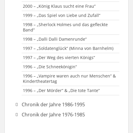
2009 – „Die Weihnachsmann-Falle“
2000 – „König Klaus sucht eine Frau“
2008 – „Ein Inspektor kommt“
1999 – „Das Spiel von Liebe und Zufall“
2007 – Passionsspiel
1998 – „Sherlock Holmes und das gefleckte
Band“
2007 – „Die Perle Anna“
1998 – „Dalli Dalli Damenrunde“
2006 – „Großer Gott, wir loben Dich“
1997 – „Soldatenglück“ (Minna von Barnhelm)
1997 – „Der Weg des vierten Königs“
1996 – „Die Schneekönigin“
1996 – „Vampire waren auch nur Menschen“ &
Kindertheatertag
1996 – „Der Mörder“ & „Die tote Tante“
Chronik der Jahre 1986-1995
1995 – „Der Neurosenkavalier“
Chronik der Jahre 1976-1985
1995 – Jahr des Umbruchs
1984 – „Brave Diebe“ & „Hier sind sie richtig“
1995 – „Öffnet ihm und lass ihn ein“