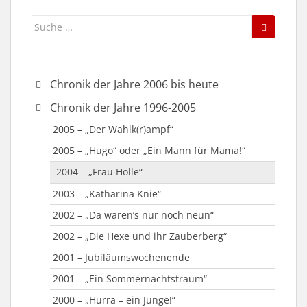
Suche
nach:
Chronik der Jahre 2006 bis heute
2019 – „Plötzlich und unerwartet“
Chronik der Jahre 1996-2005
2018 – “Taxi Taxi”
2005 – „Der Wahlk(r)ampf“
2015 – „Reloaded – Die Weihnachtsgeschichte“
2005 – „Hugo“ oder „Ein Mann für Mama!“
2015 – „Vier scharfe Richterinnen“
2004 – „Frau Holle“
2014 – „Funny Money“
2003 – „Katharina Knie“
2013 – „Der Seelenbrecher“
2002 – „Da waren’s nur noch neun“
2012 – „Der Hexenschuss“
2002 – „Die Hexe und ihr Zauberberg“
2011 – „Außer Kontrolle“
2001 – Jubiläumswochenende
2010 – „Das Zauberkissen“
2001 – „Ein Sommernachtstraum“
2009 – „Das Wirtshaus im Spessart“
2000 – „Hurra – ein Junge!“