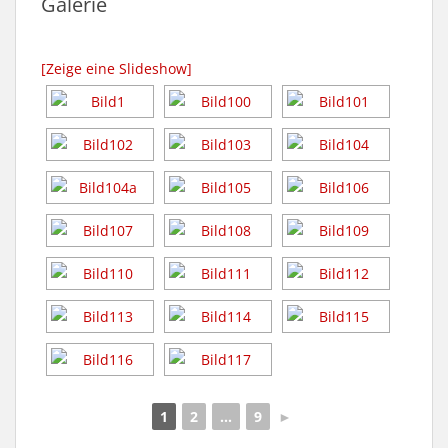
Galerie
[Zeige eine Slideshow]
1
2
...
9
►