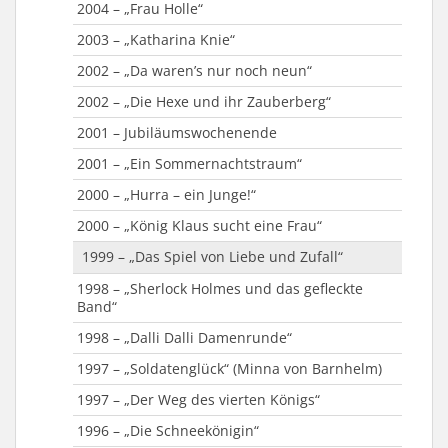
2015 – „Vier scharfe Richterinnen“
2004 – „Frau Holle“
2014 – „Funny Money“
2003 – „Katharina Knie“
2013 – „Der Seelenbrecher“
2002 – „Da waren’s nur noch neun“
2012 – „Der Hexenschuss“
2002 – „Die Hexe und ihr Zauberberg“
2011 – „Außer Kontrolle“
2001 – Jubiläumswochenende
2010 – „Das Zauberkissen“
2001 – „Ein Sommernachtstraum“
2009 – „Das Wirtshaus im Spessart“
2000 – „Hurra – ein Junge!“
2009 – „Die Weihnachsmann-Falle“
2000 – „König Klaus sucht eine Frau“
2008 – „Ein Inspektor kommt“
1999 – „Das Spiel von Liebe und Zufall“
2007 – Passionsspiel
1998 – „Sherlock Holmes und das gefleckte
Band“
2007 – „Die Perle Anna“
1998 – „Dalli Dalli Damenrunde“
2006 – „Großer Gott, wir loben Dich“
1997 – „Soldatenglück“ (Minna von Barnhelm)
1997 – „Der Weg des vierten Königs“
1996 – „Die Schneekönigin“