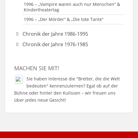
1996 – „Vampire waren auch nur Menschen“ &
Kindertheatertag
1996 – „Der Mörder“ & „Die tote Tante“
Chronik der Jahre 1986-1995
1995 – „Der Neurosenkavalier“
Chronik der Jahre 1976-1985
1995 – Jahr des Umbruchs
1984 – „Brave Diebe“ & „Hier sind sie richtig“
1995 – „Öffnet ihm und lass ihn ein“
1983 – „Unser Dorf spielt Fußball“
MACHEN SIE MIT!
1994 – „Der fröhliche Weinberg“
1981 – „Barfuß im Park“
Sie haben Interesse die "Bretter, die die Welt
1993 – „Schweig, Bub!“
1980 – „Boeing-Boeing“
bedeuten" kennenzulernen? Egal ob auf der
1993 – „Lauf doch nicht immer weg“
1979 – „Sturm über dem Gipfel“ & „Schule
Bühne oder hinter den Kulissen – wir freuen uns
gestern – Schule morgen“
über jedes neue Gesicht!
1992 – „Der kleine Muck“
1978-1979 – Fastnachtsaktivitäten
1992 – „Der Engel, der immer zu spät kam“
1978 – „Wahrheit, Liebe, Kraft und Tempo“ &
1991 – „Ein Sommenachtstraum“
„Meine Frau ist gleichberechtigt“
1990 – „Gefährliche Kurven“
1978-2000 – Intensive Nachwuchsarbeit