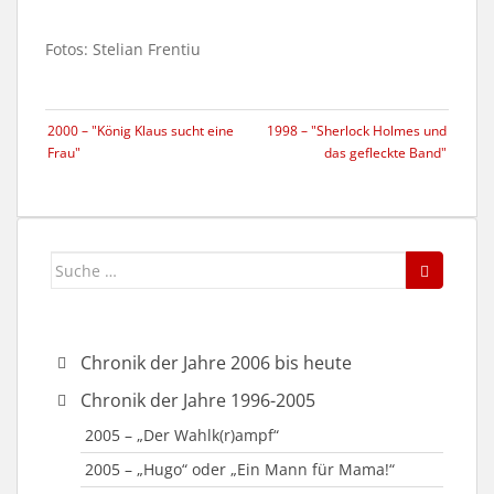
Fotos: Stelian Frentiu
2000 – "König Klaus sucht eine
1998 – "Sherlock Holmes und
Frau"
das gefleckte Band"
Suche
nach:
Chronik der Jahre 2006 bis heute
2019 – „Plötzlich und unerwartet“
Chronik der Jahre 1996-2005
2018 – “Taxi Taxi”
2005 – „Der Wahlk(r)ampf“
2015 – „Reloaded – Die Weihnachtsgeschichte“
2005 – „Hugo“ oder „Ein Mann für Mama!“