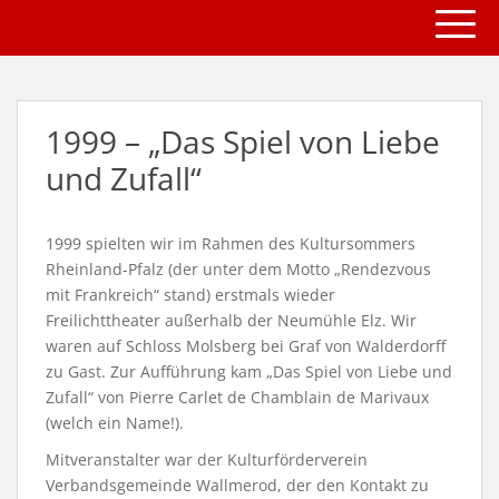
TOGG
S
k
i
p
t
1999 – „Das Spiel von Liebe
o
m
und Zufall“
a
i
n
1999 spielten wir im Rahmen des Kultursommers
c
Rheinland-Pfalz (der unter dem Motto „Rendezvous
o
mit Frankreich“ stand) erstmals wieder
n
Freilichttheater außerhalb der Neumühle Elz. Wir
t
waren auf Schloss Molsberg bei Graf von Walderdorff
e
zu Gast. Zur Aufführung kam „Das Spiel von Liebe und
n
Zufall“ von Pierre Carlet de Chamblain de Marivaux
t
(welch ein Name!).
Mitveranstalter war der Kulturförderverein
Verbandsgemeinde Wallmerod, der den Kontakt zu