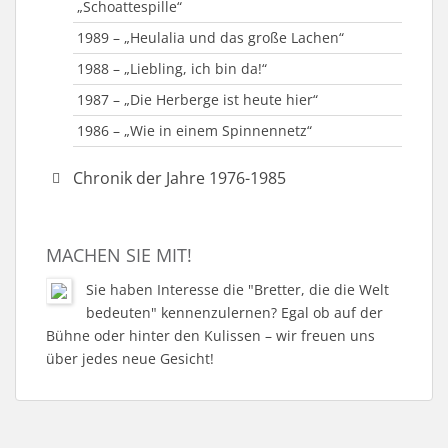
1998 – „Dalli Dalli Damenrunde“
„Schoattespille“
2006 – „Großer Gott, wir loben Dich“
1997 – „Soldatenglück“ (Minna von Barnhelm)
1989 – „Heulalia und das große Lachen“
1997 – „Der Weg des vierten Königs“
1988 – „Liebling, ich bin da!“
1996 – „Die Schneekönigin“
1987 – „Die Herberge ist heute hier“
1996 – „Vampire waren auch nur Menschen“ &
1986 – „Wie in einem Spinnennetz“
Kindertheatertag
1996 – „Der Mörder“ & „Die tote Tante“
Chronik der Jahre 1976-1985
1984 – „Brave Diebe“ & „Hier sind sie richtig“
1983 – „Unser Dorf spielt Fußball“
MACHEN SIE MIT!
1981 – „Barfuß im Park“
Sie haben Interesse die "Bretter, die die Welt
1980 – „Boeing-Boeing“
bedeuten" kennenzulernen? Egal ob auf der
1979 – „Sturm über dem Gipfel“ & „Schule
Bühne oder hinter den Kulissen – wir freuen uns
gestern – Schule morgen“
über jedes neue Gesicht!
1978-1979 – Fastnachtsaktivitäten
1978 – „Wahrheit, Liebe, Kraft und Tempo“ &
„Meine Frau ist gleichberechtigt“