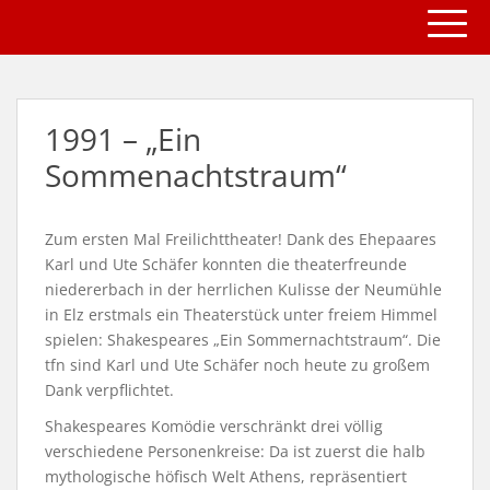
TOGG
S
k
i
p
t
1991 – „Ein
o
m
Sommenachtstraum“
a
i
n
Zum ersten Mal Freilichttheater! Dank des Ehepaares
c
Karl und Ute Schäfer konnten die theaterfreunde
o
niedererbach in der herrlichen Kulisse der Neumühle
n
in Elz erstmals ein Theaterstück unter freiem Himmel
t
spielen: Shakespeares „Ein Sommernachtstraum“. Die
e
tfn sind Karl und Ute Schäfer noch heute zu großem
n
Dank verpflichtet.
t
Shakespeares Komödie verschränkt drei völlig
verschiedene Personenkreise: Da ist zuerst die halb
mythologische höfisch Welt Athens, repräsentiert