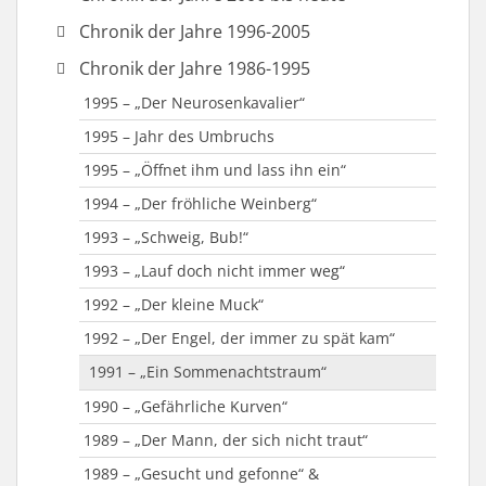
2019 – „Plötzlich und unerwartet“
Chronik der Jahre 1996-2005
2018 – “Taxi Taxi”
2005 – „Der Wahlk(r)ampf“
Chronik der Jahre 1986-1995
2015 – „Reloaded – Die Weihnachtsgeschichte“
2005 – „Hugo“ oder „Ein Mann für Mama!“
1995 – „Der Neurosenkavalier“
2015 – „Vier scharfe Richterinnen“
2004 – „Frau Holle“
1995 – Jahr des Umbruchs
2014 – „Funny Money“
2003 – „Katharina Knie“
1995 – „Öffnet ihm und lass ihn ein“
2013 – „Der Seelenbrecher“
2002 – „Da waren’s nur noch neun“
1994 – „Der fröhliche Weinberg“
2012 – „Der Hexenschuss“
2002 – „Die Hexe und ihr Zauberberg“
1993 – „Schweig, Bub!“
2011 – „Außer Kontrolle“
2001 – Jubiläumswochenende
1993 – „Lauf doch nicht immer weg“
2010 – „Das Zauberkissen“
2001 – „Ein Sommernachtstraum“
1992 – „Der kleine Muck“
2009 – „Das Wirtshaus im Spessart“
2000 – „Hurra – ein Junge!“
1992 – „Der Engel, der immer zu spät kam“
2009 – „Die Weihnachsmann-Falle“
2000 – „König Klaus sucht eine Frau“
1991 – „Ein Sommenachtstraum“
2008 – „Ein Inspektor kommt“
1999 – „Das Spiel von Liebe und Zufall“
1990 – „Gefährliche Kurven“
2007 – Passionsspiel
1998 – „Sherlock Holmes und das gefleckte
1989 – „Der Mann, der sich nicht traut“
Band“
2007 – „Die Perle Anna“
1989 – „Gesucht und gefonne“ &