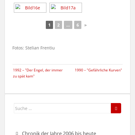
1
2
...
6
►
Fotos: Stelian Frentiu
1992 – "Der Engel, der immer
1990 – "Gefährliche Kurven"
zu spät kam"
Suche
nach:
Chronik der Jahre 2006 bis heute