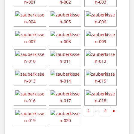
...
►
2
8