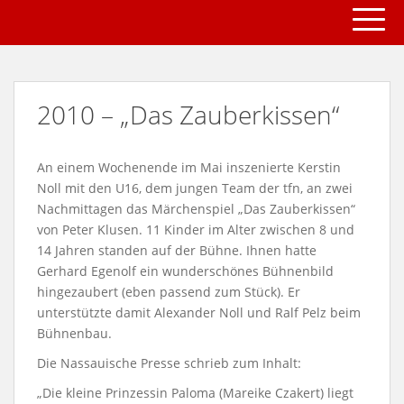
TOGG
S
k
i
p
t
2010 – „Das Zauberkissen“
o
m
a
An einem Wochenende im Mai inszenierte Kerstin
i
Noll mit den U16, dem jungen Team der tfn, an zwei
n
Nachmittagen das Märchenspiel „Das Zauberkissen“
c
von Peter Klusen. 11 Kinder im Alter zwischen 8 und
o
14 Jahren standen auf der Bühne. Ihnen hatte
n
Gerhard Egenolf ein wunderschönes Bühnenbild
t
hingezaubert (eben passend zum Stück). Er
e
unterstützte damit Alexander Noll und Ralf Pelz beim
n
Bühnenbau.
t
Die Nassauische Presse schrieb zum Inhalt:
„Die kleine Prinzessin Paloma (Mareike Czakert) liegt