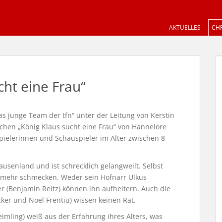
AKTUELLES
CHR
cht eine Frau“
as junge Team der tfn“ unter der Leitung von Kerstin
hen „König Klaus sucht eine Frau“ von Hannelore
pielerinnen und Schauspieler im Alter zwischen 8
ausenland und ist schrecklich gelangweilt. Selbst
t mehr schmecken. Weder sein Hofnarr Ulkus
r (Benjamin Reitz) können ihn aufheitern. Auch die
ker und Noel Frentiu) wissen keinen Rat.
imling) weiß aus der Erfahrung ihres Alters, was