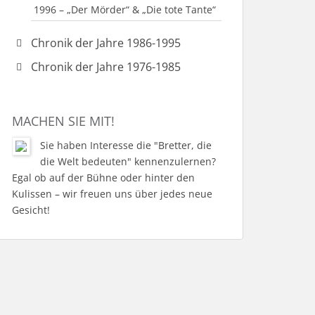
1996 – „Der Mörder“ & „Die tote Tante“
Chronik der Jahre 1986-1995
1995 – „Der Neurosenkavalier“
Chronik der Jahre 1976-1985
1995 – Jahr des Umbruchs
1984 – „Brave Diebe“ & „Hier sind sie
richtig“
1995 – „Öffnet ihm und lass ihn ein“
MACHEN SIE MIT!
1983 – „Unser Dorf spielt Fußball“
1994 – „Der fröhliche Weinberg“
1981 – „Barfuß im Park“
Sie haben Interesse die "Bretter, die
1993 – „Schweig, Bub!“
die Welt bedeuten" kennenzulernen?
1980 – „Boeing-Boeing“
1993 – „Lauf doch nicht immer weg“
Egal ob auf der Bühne oder hinter den
1979 – „Sturm über dem Gipfel“ &
Kulissen – wir freuen uns über jedes neue
1992 – „Der kleine Muck“
„Schule gestern – Schule morgen“
Gesicht!
1992 – „Der Engel, der immer zu spät
1978-1979 – Fastnachtsaktivitäten
kam“
1978 – „Wahrheit, Liebe, Kraft und
1991 – „Ein Sommenachtstraum“
Tempo“ & „Meine Frau ist
gleichberechtigt“
1990 – „Gefährliche Kurven“
1978-2000 – Intensive Nachwuchsarbeit
1989 – „Der Mann, der sich nicht traut“
1977 – Die ersten Aufführungen