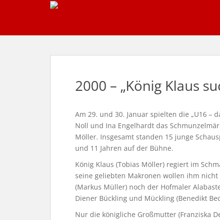
S
k
i
p
t
o
m
2000 – „König Klaus su
a
i
n
Am 29. und 30. Januar spielten die „U16 – d
c
Noll und Ina Engelhardt das Schmunzelmärc
o
Möller. Insgesamt standen 15 junge Schaus
n
und 11 Jahren auf der Bühne.
t
e
König Klaus (Tobias Möller) regiert im Schm
n
seine geliebten Makronen wollen ihm nich
t
(Markus Müller) noch der Hofmaler Alabaste
Diener Bückling und Mückling (Benedikt Bec
Nur die königliche Großmutter (Franziska De