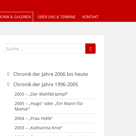
ONIK & GALERIEN
ÜBER UNS & TERMINE
KONTAKT
Suche
nach:
Chronik der Jahre 2006 bis heute
2019 – „Plötzlich und unerwartet“
Chronik der Jahre 1996-2005
2018 – “Taxi Taxi”
2005 – „Der Wahlk(r)ampf“
2015 – „Reloaded – Die
2005 – „Hugo“ oder „Ein Mann für
Weihnachtsgeschichte“
Mama!“
2015 – „Vier scharfe Richterinnen“
2004 – „Frau Holle“
2014 – „Funny Money“
2003 – „Katharina Knie“