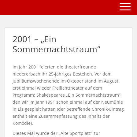
TOGG
S
k
i
p
t
2001 – „Ein
o
m
Sommernachtstraum“
a
i
n
Im Jahr 2001 feierten die theaterfreunde
c
niedererbach ihr 25-jähriges Bestehen. Vor dem
o
Jubliäumswochenende im Oktober stand im August
n
erst einmal wieder Freilichttheater auf dem
t
Programm: Shakespeares „Ein Sommernachtstraum“,
e
den wir im Jahr 1991 schon einmal auf der Neumühle
n
in Elz gespielt hatten (der betreffende Chronik-Eintrag
t
enthält eine Zusammenfassung des Inhalts der
Komödie).
Dieses Mal wurde der „Alte Sportplatz“ zur