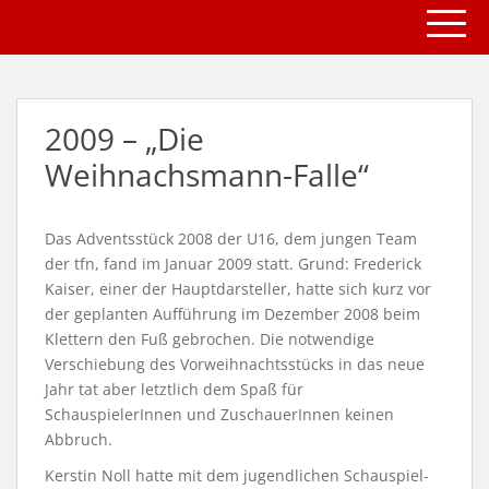
TOGG
S
k
i
p
t
2009 – „Die
o
m
Weihnachsmann-Falle“
a
i
n
Das Adventsstück 2008 der U16, dem jungen Team
c
der tfn, fand im Januar 2009 statt. Grund: Frederick
o
Kaiser, einer der Hauptdarsteller, hatte sich kurz vor
n
der geplanten Aufführung im Dezember 2008 beim
t
Klettern den Fuß gebrochen. Die notwendige
e
Verschiebung des Vorweihnachtsstücks in das neue
n
Jahr tat aber letztlich dem Spaß für
t
SchauspielerInnen und ZuschauerInnen keinen
Abbruch.
Kerstin Noll hatte mit dem jugendlichen Schauspiel-