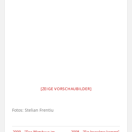
[ZEIGE VORSCHAUBILDER]
Fotos: Stelian Frentiu
2009 – "Das Wirtshaus im
2008 – "Ein Inspektor kommt"