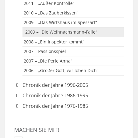
2011 – „Außer Kontrolle“
2010 – „Das Zauberkissen“
2009 – „Das Wirtshaus im Spessart“
2009 – „Die Weihnachsmann-Falle“
2008 – „Ein Inspektor kommt“
2007 – Passionsspiel
2007 – „Die Perle Anna“
2006 – „Großer Gott, wir loben Dich“
Chronik der Jahre 1996-2005
2005 – „Der Wahlk(r)ampf“
Chronik der Jahre 1986-1995
2005 – „Hugo“ oder „Ein Mann für Mama!“
1995 – „Der Neurosenkavalier“
Chronik der Jahre 1976-1985
2004 – „Frau Holle“
1995 – Jahr des Umbruchs
1984 – „Brave Diebe“ & „Hier sind sie richtig“
2003 – „Katharina Knie“
1995 – „Öffnet ihm und lass ihn ein“
1983 – „Unser Dorf spielt Fußball“
MACHEN SIE MIT!
2002 – „Da waren’s nur noch neun“
1994 – „Der fröhliche Weinberg“
1981 – „Barfuß im Park“