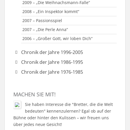
2009 – „Die Weihnachsmann-Falle“
2008 – „Ein Inspektor kommt“
2007 – Passionsspiel
2007 – „Die Perle Anna“
2006 – „Großer Gott, wir loben Dich“
Chronik der Jahre 1996-2005
2005 – „Der Wahlk(r)ampf“
Chronik der Jahre 1986-1995
2005 – „Hugo“ oder „Ein Mann für Mama!“
1995 – „Der Neurosenkavalier“
Chronik der Jahre 1976-1985
2004 – „Frau Holle“
1995 – Jahr des Umbruchs
1984 – „Brave Diebe“ & „Hier sind sie richtig“
2003 – „Katharina Knie“
1995 – „Öffnet ihm und lass ihn ein“
1983 – „Unser Dorf spielt Fußball“
MACHEN SIE MIT!
2002 – „Da waren’s nur noch neun“
1994 – „Der fröhliche Weinberg“
1981 – „Barfuß im Park“
Sie haben Interesse die "Bretter, die die Welt
2002 – „Die Hexe und ihr Zauberberg“
1993 – „Schweig, Bub!“
1980 – „Boeing-Boeing“
bedeuten" kennenzulernen? Egal ob auf der
2001 – Jubiläumswochenende
1993 – „Lauf doch nicht immer weg“
1979 – „Sturm über dem Gipfel“ & „Schule
Bühne oder hinter den Kulissen – wir freuen uns
gestern – Schule morgen“
über jedes neue Gesicht!
2001 – „Ein Sommernachtstraum“
1992 – „Der kleine Muck“