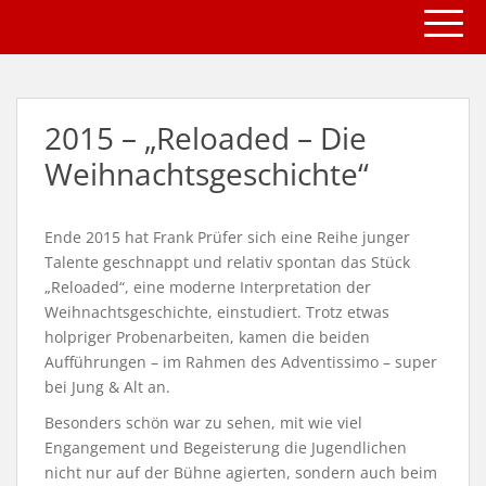
TOGG
S
k
i
p
t
2015 – „Reloaded – Die
o
m
Weihnachtsgeschichte“
a
i
n
Ende 2015 hat Frank Prüfer sich eine Reihe junger
c
Talente geschnappt und relativ spontan das Stück
o
„Reloaded“, eine moderne Interpretation der
n
Weihnachtsgeschichte, einstudiert. Trotz etwas
t
holpriger Probenarbeiten, kamen die beiden
e
Aufführungen – im Rahmen des Adventissimo – super
n
bei Jung & Alt an.
t
Besonders schön war zu sehen, mit wie viel
Engangement und Begeisterung die Jugendlichen
nicht nur auf der Bühne agierten, sondern auch beim